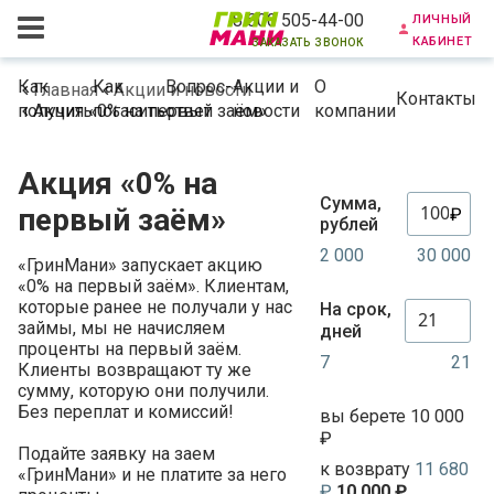
личный
8 800 505-44-00
кабинет
заказать звонок
Как
Как
Вопрос-
Акции и
О
Главная
Aкции и новости
Контакты
получить
Акция «0% на первый заём»
погасить
ответ
новости
компании
Акция «0% на
Сумма,
первый заём»
₽
рублей
2 000
30 000
«ГринМани» запускает акцию
«0% на первый заём». Клиентам,
которые ранее не получали у нас
На срок,
займы, мы не начисляем
дней
проценты на первый заём.
7
21
Клиенты возвращают ту же
сумму, которую они получили.
Без переплат и комиссий!
вы берете 10 000
₽
Подайте заявку на заем
к возврату
11 680
«ГринМани» и не платите за него
₽
10 000 ₽