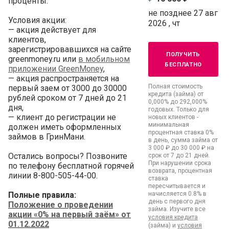
проценты.
не позднее 27 авг
Условия акции:
2026 , чт
— акция действует для
клиентов,
зарегистрировавшихся на сайте
получить
greenmoney.ru или
в мобильном
бесплатно
приложении GreenMoney
,
— акция распространяется на
Полная стоимость
первый заем от 3000 до 30000
кредита (займа) от
рублей сроком от 7 дней до 21
0,000% до 292,000%
дня,
годовых. Только для
— клиент до регистрации не
новых клиентов -
минимальная
должен иметь оформленных
процентная ставка 0%
займов в ГринМани.
в день, сумма займа от
3 000 ₽ до 30 000 ₽ на
Остались вопросы? Позвоните
срок от 7 до 21 дней.
При нарушении срока
по телефону бесплатной горячей
возврата, процентная
линии 8-800-505-44-00.
ставка
пересчитывается и
Полные правила:
начисляется 0.8% в
день с первого дня
Положение о проведении
займа. Изучите все
акции «0% на первый заём» от
условия кредита
01.12.2022
(займа) и
условия