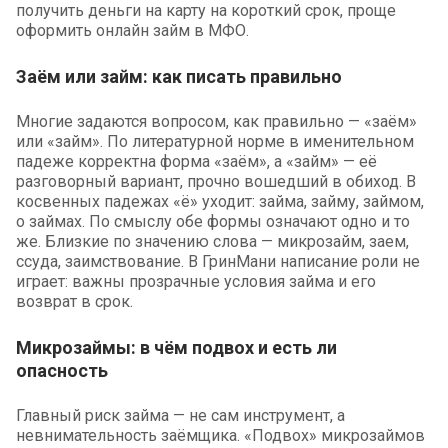
получить деньги на карту на короткий срок, проще
оформить онлайн займ в МФО.
Заём или займ: как писать правильно
Многие задаются вопросом, как правильно — «заём»
или «займ». По литературной норме в именительном
падеже корректна форма «заём», а «займ» — её
разговорный вариант, прочно вошедший в обиход. В
косвенных падежах «ё» уходит: займа, займу, займом,
о займах. По смыслу обе формы означают одно и то
же. Близкие по значению слова — микрозайм, заем,
ссуда, заимствование. В ГринМани написание роли не
играет: важны прозрачные условия займа и его
возврат в срок.
Микрозаймы: в чём подвох и есть ли
опасность
Главный риск займа — не сам инструмент, а
невнимательность заёмщика. «Подвох» микрозаймов