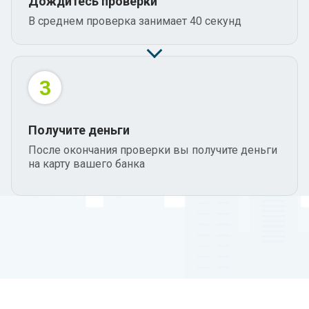
Дождитесь проверки
В среднем проверка занимает 40 секунд
Как играть?
Соревнуйтесь во встроенных аркадах (Match-3, Jumper,
2048), чтобы добывать ценные ресурсы для роста вашего
Дерева.
3
Не забывайте поливать и удобрять его, так уровень
дерева будет повышаться, а вы будете получать больше
внутриигровой валюты, Гринкоинов (GC)
Получите деньги
После окончания проверки вы получите деньги
на карту вашего банка
Какие бонусы?
В разделе Магазин вы сможете обменять заработанные
Гринкоины на подарки:
погашение займа и вывод
средств на баланс счета
, а также другие бонусы.
Следите за доступными предложениями в магазине и