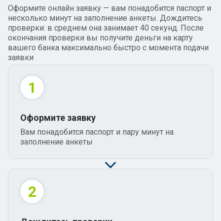
Как играть и получать выгоду?
Оформите онлайн заявку — вам понадобится паспорт и
Станьте владельцем собственного цифрового актива —
несколько минут на заполнение анкеты. Дождитесь
Денежного Дерева. Растите его, заботьтесь, а взамен
проверки: в среднем она занимает 40 секунд. После
получайте бонусы и подарки
окончания проверки вы получите деньги на карту
вашего банка максимально быстро с момента подачи
заявки
1
Оформите заявку
С чего начать?
Вам понадобится паспорт и пару минут на
Скачайте мобильное приложение ГринМани. Игра
заполнение анкеты
доступна только из приложения. Запустите игру кнопкой
в правом углу экрана
2