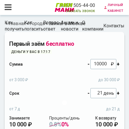
личный
8 800 505-44-00
кабинет
заказать звонок
Как
Как
Вопрос-
Акции и
О
Главная
Города
Займы в Москве
Контакты
получить
погасить
ответ
новости
компании
Первый заём
бесплатно
ДЕНЬГИ У ВАС В 17:17
-
+
₽
Сумма
от 3 000 ₽
до 30 000 ₽
-
+
день
Срок
от 7 д
до 21 д
Занимаете
Проценты/день
К возврату
10 000 ₽
0.8%
0%
10 000 ₽