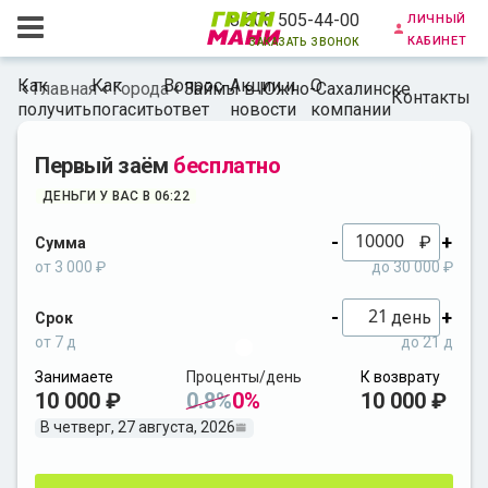
личный
8 800 505-44-00
кабинет
заказать звонок
Как
Как
Вопрос-
Акции и
О
Главная
Города
Займы в Южно-Сахалинске
Контакты
получить
погасить
ответ
новости
компании
Первый заём
бесплатно
ДЕНЬГИ У ВАС В 06:22
-
+
₽
Сумма
от 3 000 ₽
до 30 000 ₽
-
+
день
Срок
от 7 д
до 21 д
Занимаете
Проценты/день
К возврату
10 000 ₽
0.8%
0%
10 000 ₽
В четверг, 27 августа, 2026