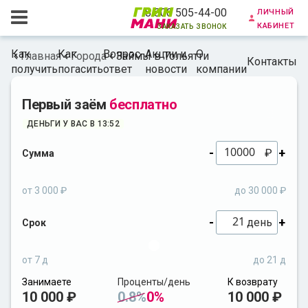
личный
8 800 505-44-00
кабинет
заказать звонок
Как
Как
Вопрос-
Акции и
О
Главная
Города
Займы в Тольятти
Контакты
получить
погасить
ответ
новости
компании
Первый заём
бесплатно
ДЕНЬГИ У ВАС В 13:52
-
+
₽
Сумма
от 3 000 ₽
до 30 000 ₽
-
+
день
Срок
от 7 д
до 21 д
Занимаете
Проценты/день
К возврату
10 000 ₽
0.8%
0%
10 000 ₽