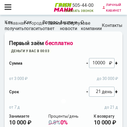
личный
8 800 505-44-00
кабинет
заказать звонок
Как
Как
Вопрос-
Акции и
О
Главная
Города
Займы в Серпухове
Контакты
получить
погасить
ответ
новости
компании
Первый заём
бесплатно
ДЕНЬГИ У ВАС В 00:03
-
+
₽
Сумма
от 3 000 ₽
до 30 000 ₽
-
+
день
Срок
от 7 д
до 21 д
Занимаете
Проценты/день
К возврату
10 000 ₽
0.8%
0%
10 000 ₽