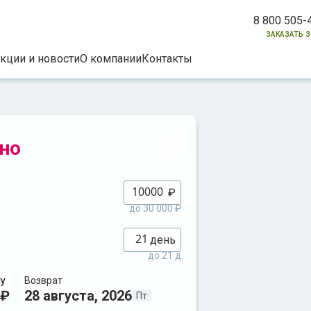
8 800 505-
заказать 
кции и новости
О компании
Контакты
но
₽
до 30 000 ₽
день
до 21 д
ту
Возврат
 ₽
28 августа, 2026
Пт