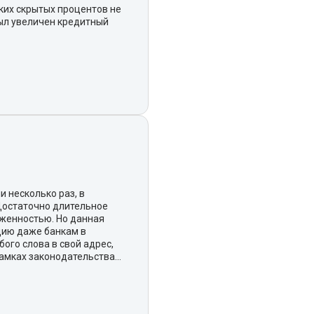
аких скрытых процентов не
был увеличен кредитный
 несколько раз, в
Достаточно длительное
лженностью. Но данная
цию даже банкам в
ого слова в свой адрес,
амках законодательства...