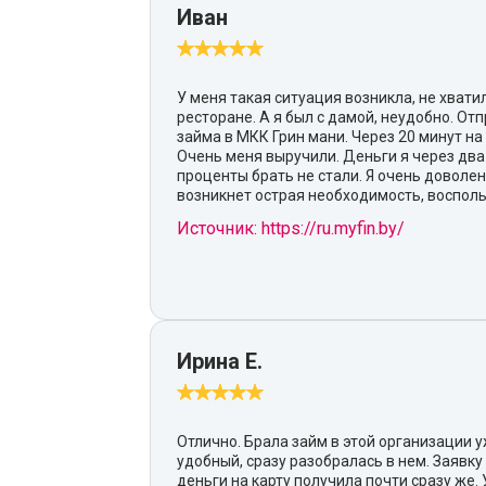
Иван
У меня такая ситуация возникла, не хватил
ресторане. А я был с дамой, неудобно. От
займа в МКК Грин мани. Через 20 минут на
Очень меня выручили. Деньги я через два 
проценты брать не стали. Я очень доволен
возникнет острая необходимость, восполь
Источник: https://ru.myfin.by/
Ирина Е.
Отлично. Брала займ в этой организации у
удобный, сразу разобралась в нем. Заявку
деньги на карту получила почти сразу же.