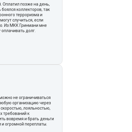
. Оплатил позже на день,
ь боялся коллекторов, так
фонного терроризма и
могут случиться, если
ло. Из МКК Гринмани мне
у оплачивать долг.
 можно не ограничиваться
 любую организацию через
 скоростью, лояльностью,
х требований к
ить вовремя и брать деньги
м и огромной переплаты.