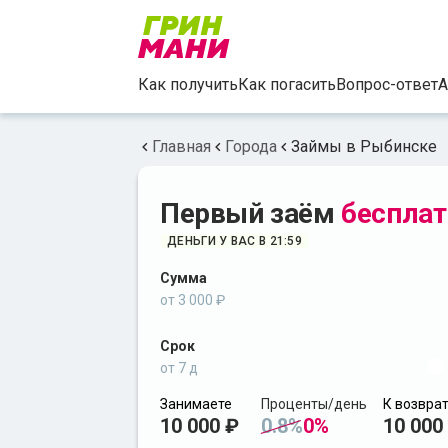
Как получить
Как погасить
Вопрос-ответ
А
Главная
Города
Займы в Рыбинске
Первый заём
бесплат
ДЕНЬГИ У ВАС В 21:59
Сумма
от 3 000 ₽
Срок
от 7 д
Занимаете
Проценты/день
К возвра
10 000 ₽
0.8%
0%
10 000