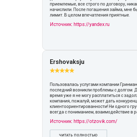
приемлемые, все строго по договору, ник
начислили. После погашения займа, мне 
лимит. В целом впечатления приятные.
Источник: https://yandex.ru
Ershovaksju
Пользовалась услугами компании Гринмани
последний возникли проблемы с долгом. 
время уже я не могу расплатиться с задо
компания, пожалуй, может дать конкурен
клиентоориентированности! Ни одного груб
всегда с пониманием, взаимодействие в р
Источник: https://otzovik.com/
ЧИТАТЬ ПОЛНОСТЬЮ