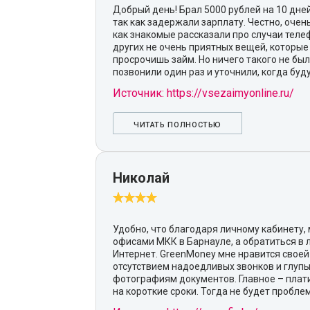
Добрый день! Брал 5000 рублей на 10 дней
так как задержали зарплату. Честно, очен
как знакомые рассказали про случаи теле
других не очень приятных вещей, которые 
просрочишь займ. Но ничего такого не бы
позвонили один раз и уточнили, когда буд
Источник: https://vsezaimyonline.ru/
ЧИТАТЬ ПОЛНОСТЬЮ
Николай
Удобно, что благодаря личному кабинету,
офисами МКК в Барнауле, а обратиться в
Интернет. GreenMoney мне нравится своей
отсутствием надоедливых звонков и глупы
фотографиям документов. Главное – плат
на короткие сроки. Тогда не будет пробле