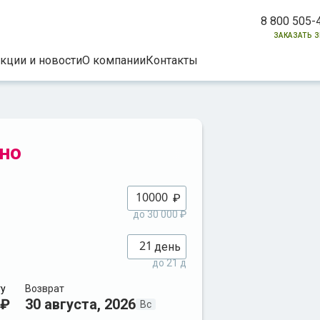
8 800 505-
заказать 
кции и новости
О компании
Контакты
но
₽
до 30 000 ₽
день
до 21 д
ту
Возврат
 ₽
30 августа, 2026
Вс