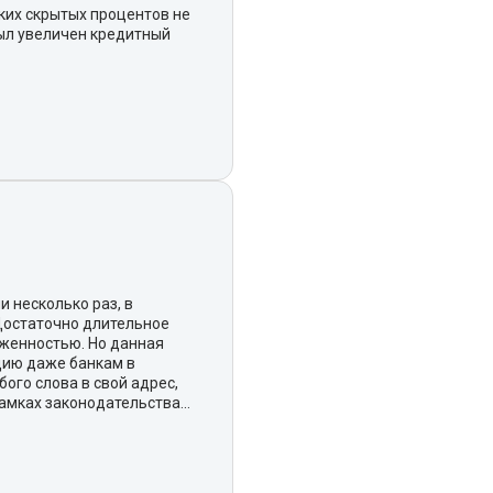
аких скрытых процентов не
был увеличен кредитный
 несколько раз, в
Достаточно длительное
лженностью. Но данная
цию даже банкам в
ого слова в свой адрес,
амках законодательства...