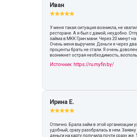
Иван
У меня такая ситуация возникла, не хватил
ресторане. А я был с дамой, неудобно. От
займа в МКК Грин мани. Через 20 минут на
Очень меня выручили. Деньги я через два 
проценты брать не стали. Я очень доволен
возникнет острая необходимость, восполь
Источник: https://ru.myfin.by/
Ирина Е.
Отлично. Брала займ в этой организации у
удобный, сразу разобралась в нем. Заявку
деньги на карту получила почти сразу же.