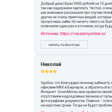
Добрый день! Брал 5000 рублей на 10 дней
так как задержали зарплату. Честно, очен
как знакомые рассказали про случаи теле
других не очень приятных вещей, которые 
просрочишь займ. Но ничего такого не бы
позвонили один раз и уточнили, когда буд
Источник: https://vsezaimyonline.ru/
ЧИТАТЬ ПОЛНОСТЬЮ
Николай
Удобно, что благодаря личному кабинету,
офисами МКК в Барнауле, а обратиться в
Интернет. GreenMoney мне нравится своей
отсутствием надоедливых звонков и глупы
фотографиям документов. Главное – плат
на короткие сроки. Тогда не будет пробле