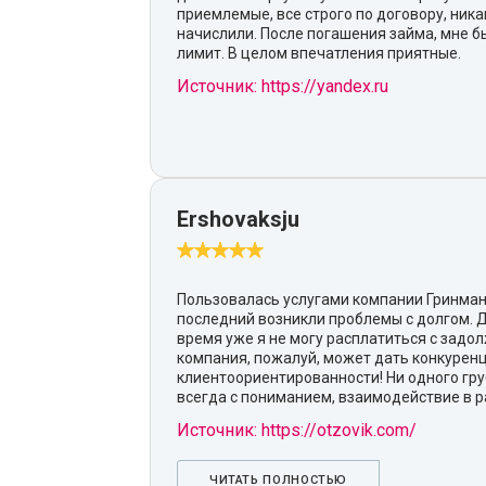
приемлемые, все строго по договору, ник
начислили. После погашения займа, мне 
лимит. В целом впечатления приятные.
Источник: https://yandex.ru
Ershovaksju
Пользовалась услугами компании Гринмани
последний возникли проблемы с долгом. 
время уже я не могу расплатиться с задо
компания, пожалуй, может дать конкурен
клиентоориентированности! Ни одного груб
всегда с пониманием, взаимодействие в р
Источник: https://otzovik.com/
ЧИТАТЬ ПОЛНОСТЬЮ