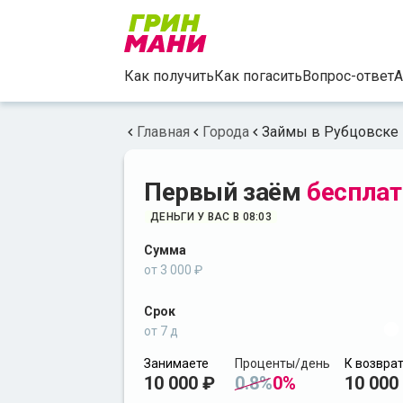
Как получить
Как погасить
Вопрос-ответ
А
Главная
Города
Займы в Рубцовске
Первый заём
бесплат
ДЕНЬГИ У ВАС В 08:03
Сумма
от 3 000 ₽
Срок
от 7 д
Занимаете
Проценты/день
К возвра
10 000 ₽
0.8%
0%
10 000