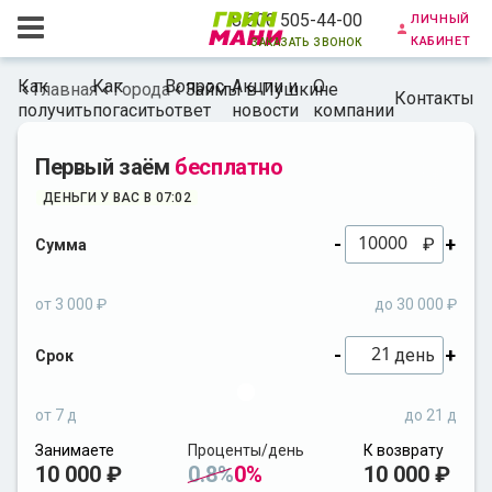
личный
8 800 505-44-00
кабинет
заказать звонок
Как
Как
Вопрос-
Акции и
О
Главная
Города
Займы в Пушкине
Контакты
получить
погасить
ответ
новости
компании
Первый заём
бесплатно
ДЕНЬГИ У ВАС В 07:02
-
+
₽
Сумма
от 3 000 ₽
до 30 000 ₽
-
+
день
Срок
от 7 д
до 21 д
Занимаете
Проценты/день
К возврату
10 000 ₽
0.8%
0%
10 000 ₽