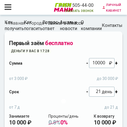
личный
8 800 505-44-00
кабинет
заказать звонок
Как
Как
Вопрос-
Акции и
О
Главная
Города
Займы в Миассе
Контакты
получить
погасить
ответ
новости
компании
Первый заём
бесплатно
ДЕНЬГИ У ВАС В 17:28
-
+
₽
Сумма
от 3 000 ₽
до 30 000 ₽
-
+
день
Срок
от 7 д
до 21 д
Занимаете
Проценты/день
К возврату
10 000 ₽
0.8%
0%
10 000 ₽