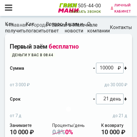
личный
8 800 505-44-00
кабинет
заказать звонок
Как
Как
Вопрос-
Акции и
О
Главная
Города
Займы в Махачкале
Контакты
получить
погасить
ответ
новости
компании
Первый заём
бесплатно
ДЕНЬГИ У ВАС В 08:44
-
+
₽
Сумма
от 3 000 ₽
до 30 000 ₽
-
+
день
Срок
от 7 д
до 21 д
Занимаете
Проценты/день
К возврату
10 000 ₽
0.8%
0%
10 000 ₽