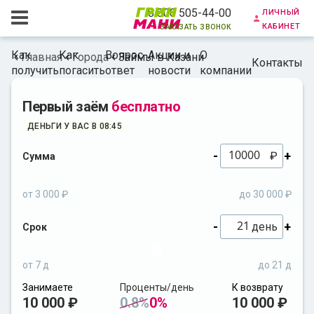
личный
8 800 505-44-00
кабинет
заказать звонок
Как
Как
Вопрос-
Акции и
О
Главная
Города
Займы в Казани
Контакты
получить
погасить
ответ
новости
компании
Первый заём
бесплатно
ДЕНЬГИ У ВАС В 08:45
-
+
₽
Сумма
от 3 000 ₽
до 30 000 ₽
-
+
день
Срок
от 7 д
до 21 д
Занимаете
Проценты/день
К возврату
10 000 ₽
0.8%
0%
10 000 ₽