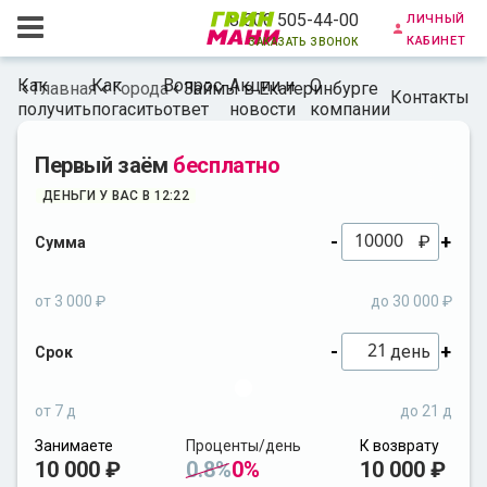
личный
8 800 505-44-00
кабинет
заказать звонок
Как
Как
Вопрос-
Акции и
О
Главная
Города
Займы в Екатеринбурге
Контакты
получить
погасить
ответ
новости
компании
Первый заём
бесплатно
ДЕНЬГИ У ВАС В 12:22
-
+
₽
Сумма
от 3 000 ₽
до 30 000 ₽
-
+
день
Срок
от 7 д
до 21 д
Занимаете
Проценты/день
К возврату
10 000 ₽
0.8%
0%
10 000 ₽