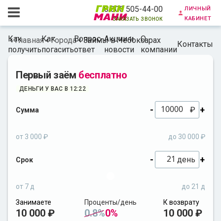
личный
8 800 505-44-00
кабинет
заказать звонок
Как
Как
Вопрос-
Акции и
О
Главная
Города
Займы в Чебоксарах
Контакты
получить
погасить
ответ
новости
компании
Первый заём
бесплатно
ДЕНЬГИ У ВАС В 12:22
-
+
₽
Сумма
от 3 000 ₽
до 30 000 ₽
-
+
день
Срок
от 7 д
до 21 д
Занимаете
Проценты/день
К возврату
10 000 ₽
0.8%
0%
10 000 ₽