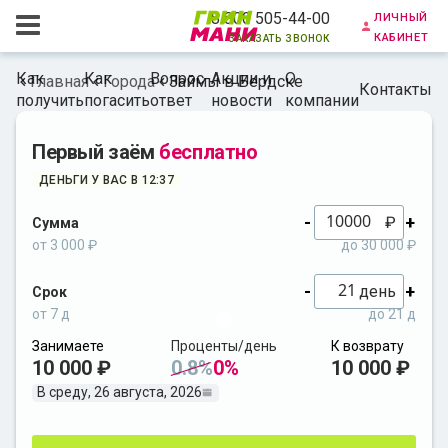
личный
8 800 505-44-00
кабинет
заказать звонок
Как
Как
Вопрос-
Акции и
О
Главная
Города
Займы в Бердске
Контакты
получить
погасить
ответ
новости
компании
Первый заём
бесплатно
ДЕНЬГИ У ВАС В 12:37
-
+
₽
Сумма
от 3 000 ₽
до 30 000 ₽
-
+
день
Срок
от 7 д
до 21 д
Занимаете
Проценты/день
К возврату
10 000 ₽
0.8%
0%
10 000 ₽
В среду, 26 августа, 2026